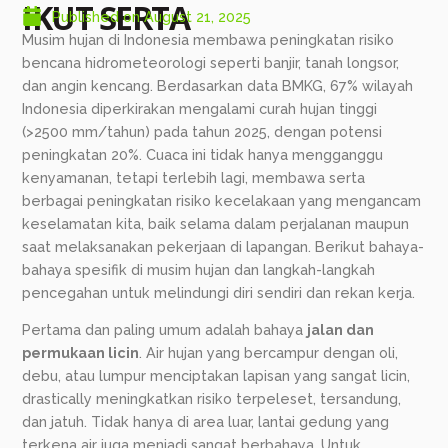
IKUT SERTA
Published on
August 21, 2025
Musim hujan di Indonesia membawa peningkatan risiko
bencana hidrometeorologi seperti banjir, tanah longsor,
dan angin kencang. Berdasarkan data BMKG, 67% wilayah
Indonesia diperkirakan mengalami curah hujan tinggi
(>2500 mm/tahun) pada tahun 2025, dengan potensi
peningkatan 20%. Cuaca ini tidak hanya mengganggu
kenyamanan, tetapi terlebih lagi, membawa serta
berbagai peningkatan risiko kecelakaan yang mengancam
keselamatan kita, baik selama dalam perjalanan maupun
saat melaksanakan pekerjaan di lapangan. Berikut bahaya-
bahaya spesifik di musim hujan dan langkah-langkah
pencegahan untuk melindungi diri sendiri dan rekan kerja.
Pertama dan paling umum adalah bahaya
jalan dan
permukaan licin
. Air hujan yang bercampur dengan oli,
debu, atau lumpur menciptakan lapisan yang sangat licin,
drastically meningkatkan risiko terpeleset, tersandung,
dan jatuh. Tidak hanya di area luar, lantai gedung yang
terkena air juga menjadi sangat berbahaya. Untuk