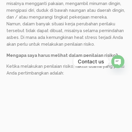
misalnya mengganti pakaian, mengambil minuman dingin,
mengipasi diri, duduk di bawah naungan atau daerah dingin,
dan / atau mengurangi tingkat pekerjaan mereka.
Namun, dalam banyak situasi kerja perubahan perilaku
tersebut tidak dapat dibuat, misalnya selama pemindahan
asbes. Di mana ada kemungkinan heat stress terjadi Anda
akan perlu untuk melakukan penilaian risiko.
Mengapa saya harus melihat dalam penilaian risiko?
Contact us
Open 
Ketika melakukan penilaian risiko, faktor utama yang perlu
Anda pertimbangkan adalah:
Tingkat kerja – semakin keras seseorang bekerja
semakin besar jumlah panas tubuh yang dihasilkan;
Iklim kerja – ini termasuk suhu udara, kelembaban,
pergerakan udara dan efek dari bekerja di dekat
sumber panas;
Pakaian pekerja dan alat pelindung pernafasan –
dapat mengganggu efisiensi berkeringat dan cara
lain pengaturan suhu;