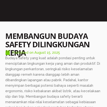
MEMBANGUN BUDAYA
SAFETY DILINGKUNGAN
KERJA
Published on
August 15, 2025
Budaya safety yang kuat adalah pondasi penting untuk
menciptakan lingkungan kerja yang aman dan produktif. Di
lingkungan perkantoran, seringkali risiko keselamatan
dianggap remeh karena dianggap lebih aman
dibandingkan lapangan atau pabrik. Padahal, kantor
menyimpan berbagai potensi bahaya seperti masalah
ergonomis, risiko kebakaran akibat listrik, atau kecelakaan
slip dan trip. Membangun budaya safety berarti
menanamkan nilai-nilai keselamatan sebagai kebiasaan