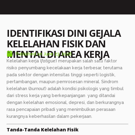
IDENTIFIKASI DINI GEJALA
KELELAHAN FISIK DAN
MENTAL DI AREA KERJA
Published on
June 23, 2026
Kelelahan kerja (
fatigue
) merupakan salah satu faktor
risiko penyumbang kecelakaan kerja terbesar, terutama
pada sektor dengan intensitas tinggi seperti logistik,
pertambangan, maupun pemrosesan mineral. Sindrom
kelelahan (
burnout
) adalah kondisi psikologis yang timbul
dari stress kerja yang berkepanjangan yang ditandai
dengan kelelahan emosional, depresi, dan berkurangnya
rasa pencapaian pribadi yang menimbulkan perasaan
kurangnya keberhasilan dalam pekerjaan.
Tanda-Tanda Kelelahan Fisik