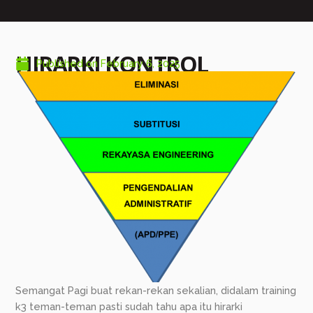
HIRARKI KONTROL
Published on
February 6, 2025
Semangat Pagi buat rekan-rekan sekalian, didalam training
k3 teman-teman pasti sudah tahu apa itu hirarki