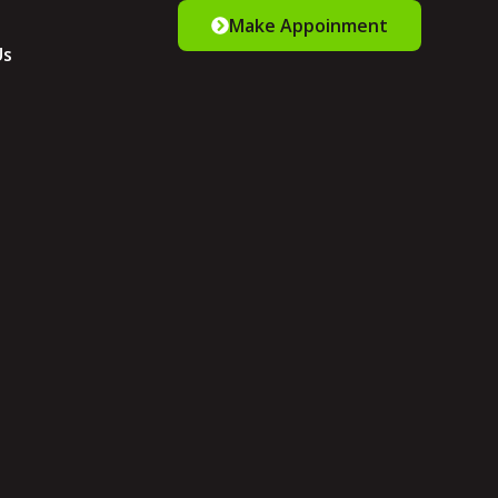
Make Appoinment
Us