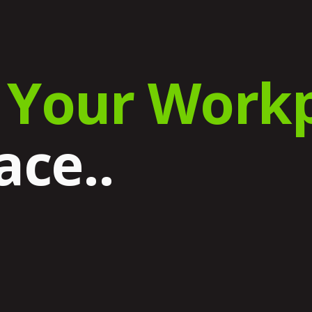
e
Your Workp
ace..