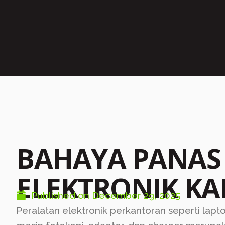
BAHAYA PANAS 
ELEKTRONIK K
Published on
December 29, 2025
Peralatan elektronik perkantoran seperti lapto