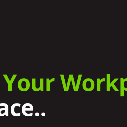
e
Your Workp
ace..