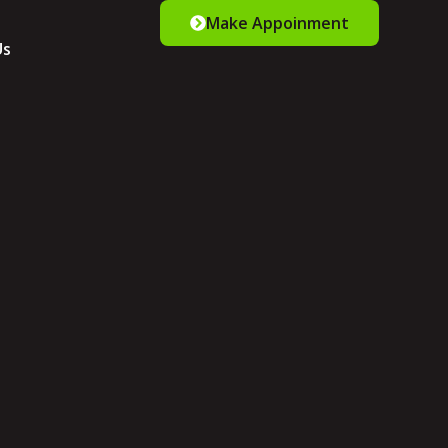
Make Appoinment
Us