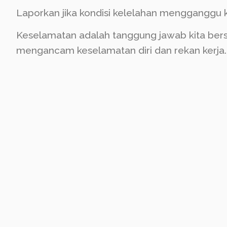
Laporkan jika kondisi kelelahan mengganggu 
Keselamatan adalah tanggung jawab kita bers
mengancam keselamatan diri dan rekan kerja.
ambil tindakan pencegahan sebelum terlamba
kelelahan yang baik adalah kunci kerja yang am
karena keselamatan tidak bisa ditunda!
Absen Disini