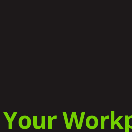
e
Your Workp