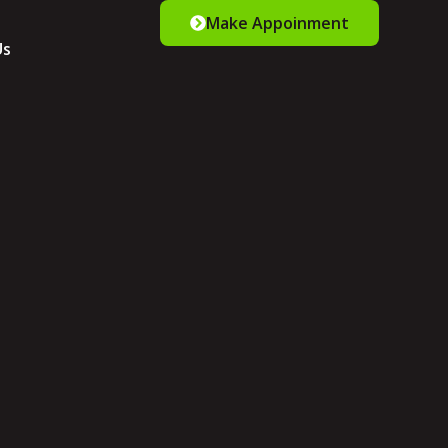
Make Appoinment
Us