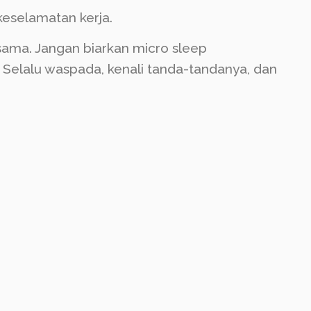
keselamatan kerja.
ama. Jangan biarkan micro sleep
 Selalu waspada, kenali tanda-tandanya, dan
t. Ingat, tidur yang cukup dan manajemen
an dan produktif. Mari jaga satu sama lain,