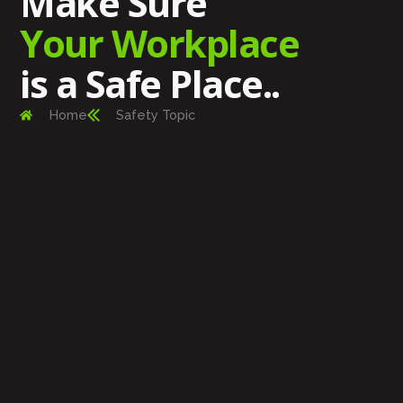
Make Sure
Your Workplace
is a Safe Place..
Home
Safety Topic