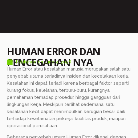
HUMAN ERROR DAN
PENCEGAHAN NYA
Published on
June 4, 2026
Human Error atau kesalahan manusia merupakan salah satu
penyebab utama terjadinya insiden dan kecelakaan kerja.
Kesalahan ini dapat terjadi karena berbagai faktor seperti
kurang fokus, kelelahan, terburu-buru, kurangnya
pemahaman terhadap prosedur, hingga gangguan dari
lingkungan kerja. Meskipun terlihat sederhana, satu
kesalahan kecil dapat menimbulkan kerugian besar, baik
terhadap keselamatan pekerja, kualitas produk, maupun
operasional perusahaan.
Beberapa penyebab umum Human Error dikenal dengan