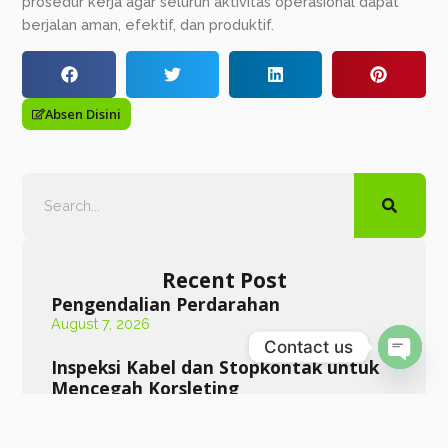
prosedur kerja agar seluruh aktivitas operasional dapat
berjalan aman, efektif, dan produktif.
Absen Disini
Recent Post
Pengendalian Perdarahan
August 7, 2026
Contact us
Inspeksi Kabel dan Stopkontak untuk
Open c
Mencegah Korsleting
August 6, 2026