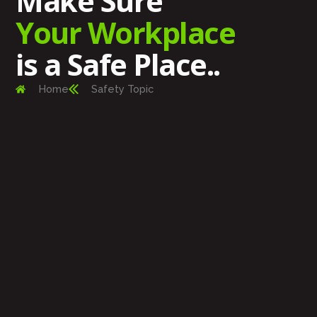
Make Sure
Your Workplace
is a Safe Place..
Home
Safety Topic